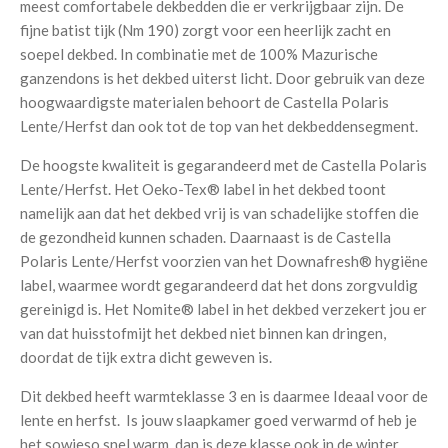
meest comfortabele dekbedden die er verkrijgbaar zijn. De
fijne batist tijk (Nm 190) zorgt voor een heerlijk zacht en
soepel dekbed. In combinatie met de 100% Mazurische
ganzendons is het dekbed uiterst licht. Door gebruik van deze
hoogwaardigste materialen behoort de Castella Polaris
Lente/Herfst dan ook tot de top van het dekbeddensegment.
De hoogste kwaliteit is gegarandeerd met de Castella Polaris
Lente/Herfst. Het Oeko-Tex® label in het dekbed toont
namelijk aan dat het dekbed vrij is van schadelijke stoffen die
de gezondheid kunnen schaden. Daarnaast is de Castella
Polaris Lente/Herfst voorzien van het Downafresh® hygiëne
label, waarmee wordt gegarandeerd dat het dons zorgvuldig
gereinigd is. Het Nomite® label in het dekbed verzekert jou er
van dat huisstofmijt het dekbed niet binnen kan dringen,
doordat de tijk extra dicht geweven is.
Dit dekbed heeft warmteklasse 3 en is daarmee Ideaal voor de
lente en herfst. Is jouw slaapkamer goed verwarmd of heb je
het sowieso snel warm, dan is deze klasse ook in de winter