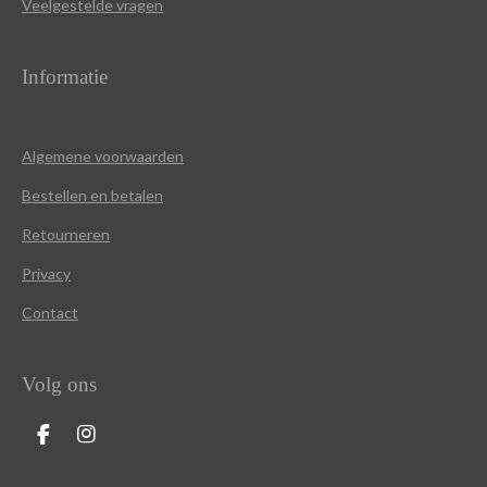
Veelgestelde vragen
Informatie
Algemene voorwaarden
Bestellen en betalen
Retourneren
Privacy
Contact
Volg ons
F
I
a
n
c
s