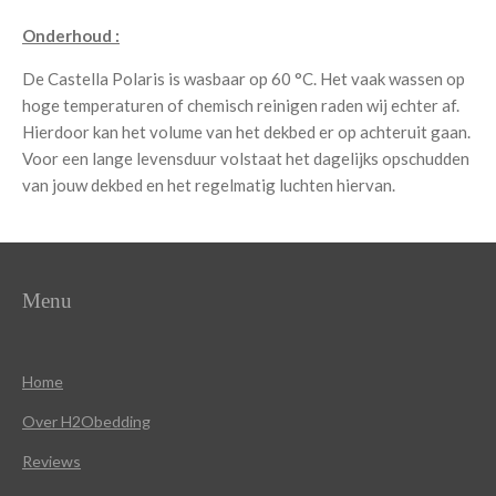
Onderhoud :
De Castella Polaris is wasbaar op 60 °C. Het vaak wassen op
hoge temperaturen of chemisch reinigen raden wij echter af.
Hierdoor kan het volume van het dekbed er op achteruit gaan.
Voor een lange levensduur volstaat het dagelijks opschudden
van jouw dekbed en het regelmatig luchten hiervan.
Menu
Home
Over
H2Obedding
Reviews