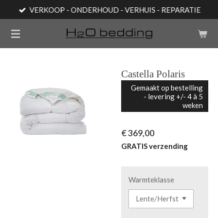
VERKOOP - ONDERHOUD - VERHUIS - REPARATIE
Ga
direct
naar
de
hoofdinhoud
Castella Polaris
Gemaakt op bestelling
- levering +/- 4 à 5
weken
€ 369,00
GRATIS verzending
Warmteklasse