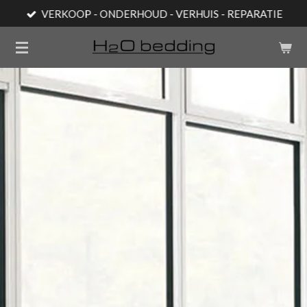
VERKOOP - ONDERHOUD - VERHUIS - REPARATIE
Ga
direct
naar
de
hoofdinhoud