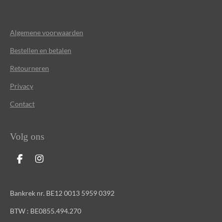
Algemene voorwaarden
Bestellen en betalen
Retourneren
Privacy
Contact
Volg ons
F
I
a
n
c
s
e
t
Bankrek nr. BE12 0013 5959 0392
b
a
o
g
BTW : BE0855.494.270
o
r