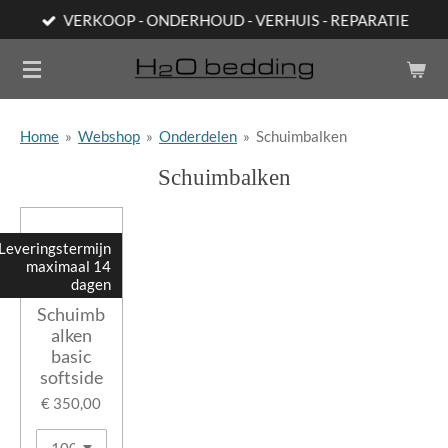
VERKOOP - ONDERHOUD - VERHUIS - REPARATIE
Ga
direct
naar
de
hoofdinhoud
Home
»
Webshop
»
Onderdelen
»
Schuimbalken
Schuimbalken
Leveringstermijn
maximaal 14
dagen
Schuimb
alken
basic
softside
€ 350,00