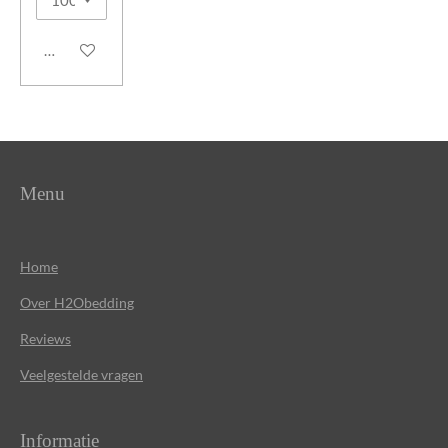
In winkelwagen
Menu
Home
Over
H2Obedding
Reviews
Veelgestelde vragen
Informatie