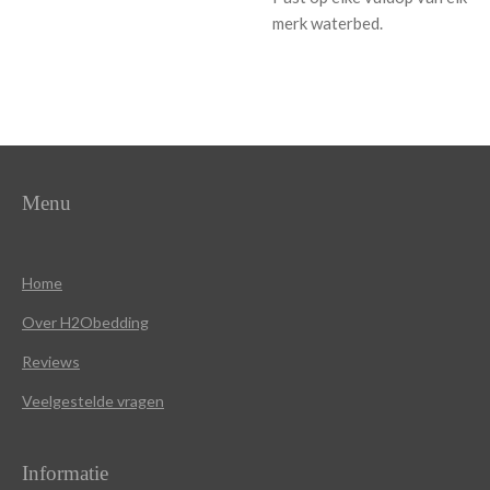
merk waterbed.
Menu
Home
Over
H2Obedding
Reviews
Veelgestelde vragen
Informatie