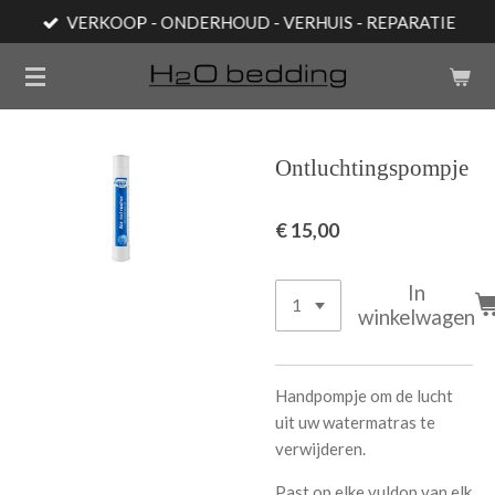
VERKOOP - ONDERHOUD - VERHUIS - REPARATIE
Ga
direct
naar
de
hoofdinhoud
Ontluchtingspompje
€ 15,00
In
winkelwagen
Handpompje om de lucht
uit uw watermatras te
verwijderen.
Past op elke vuldop van elk