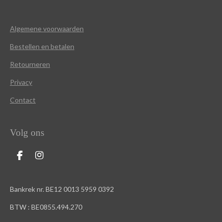
Algemene voorwaarden
Bestellen en betalen
Retourneren
Privacy
Contact
Volg ons
F
I
a
n
c
s
e
t
Bankrek nr. BE12 0013 5959 0392
b
a
o
g
BTW : BE0855.494.270
o
r
k
a