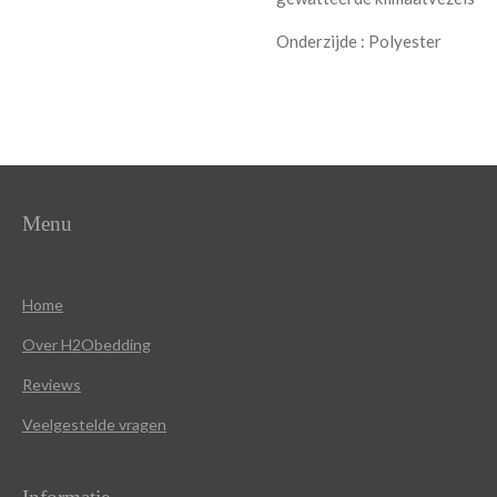
Onderzijde : Polyester
Menu
Home
Over
H2Obedding
Reviews
Veelgestelde vragen