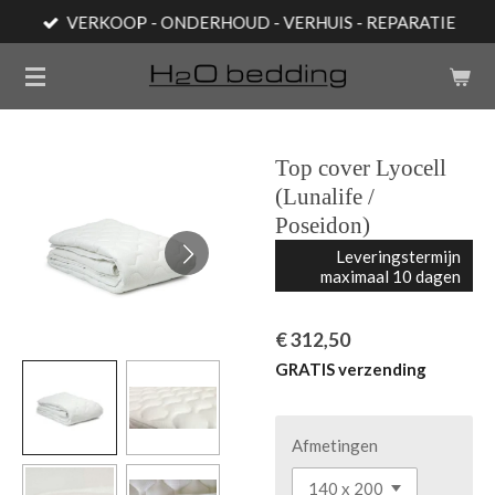
VERKOOP - ONDERHOUD - VERHUIS - REPARATIE
Ga
direct
naar
de
hoofdinhoud
Top cover Lyocell
(Lunalife /
Poseidon)
Leveringstermijn
maximaal 10 dagen
€ 312,50
GRATIS verzending
Afmetingen