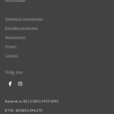
Informatie
Algemene voorwaarden
Bestellen en betalen
Retourneren
Privacy
Contact
Volg ons
F
I
a
n
c
s
e
t
Bankrek nr. BE12 0013 5959 0392
b
a
o
g
BTW : BE0855.494.270
o
r